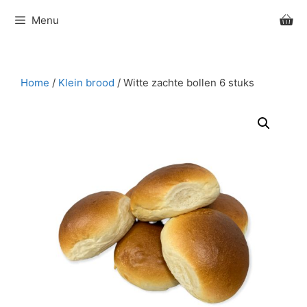
Ga
Menu
naar
de
inhoud
Home
/
Klein brood
/ Witte zachte bollen 6 stuks