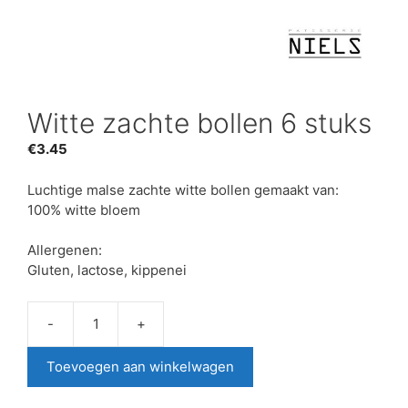
Witte zachte bollen 6 stuks
€
3.45
Luchtige malse zachte witte bollen gemaakt van:
100% witte bloem
Allergenen:
Gluten, lactose, kippenei
-
+
Witte
zachte
Toevoegen aan winkelwagen
bollen
6