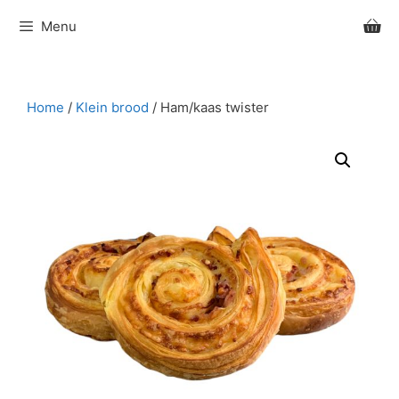
Ga
Menu
naar
de
inhoud
Home
/
Klein brood
/ Ham/kaas twister