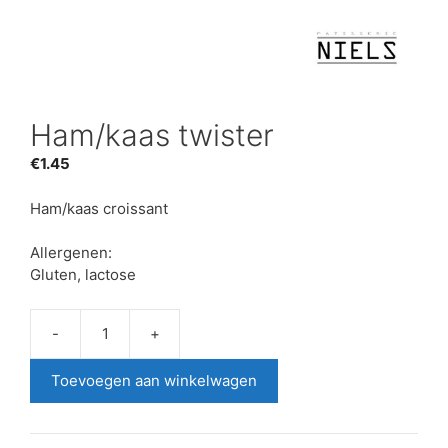
Ham/kaas twister
€
1.45
Ham/kaas croissant
Allergenen:
Gluten, lactose
-
+
Ham/kaas
twister
Toevoegen aan winkelwagen
aantal