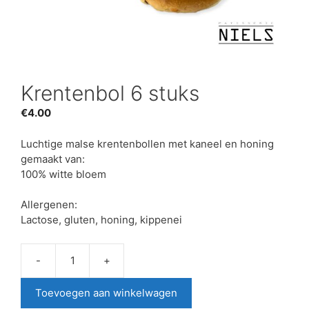
Krentenbol 6 stuks
€
4.00
Luchtige malse krentenbollen met kaneel en honing
gemaakt van:
100% witte bloem
Allergenen:
Lactose, gluten, honing, kippenei
-
+
Krentenbol
6
Toevoegen aan winkelwagen
stuks