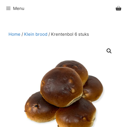
Ga
Menu
naar
de
inhoud
Home
/
Klein brood
/ Krentenbol 6 stuks