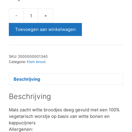
-
+
Vega
worstenbroodjes
Toevoegen aan winkelwagen
4
stuks
aantal
SKU:
2000000001340
Categorie:
Klein brood
Beschrijving
Beschrijving
Mals zacht witte broodjes deeg gevuld met een 100%
vegetarisch worstje op basis van witte bonen en
kappucijners
Allergenen: