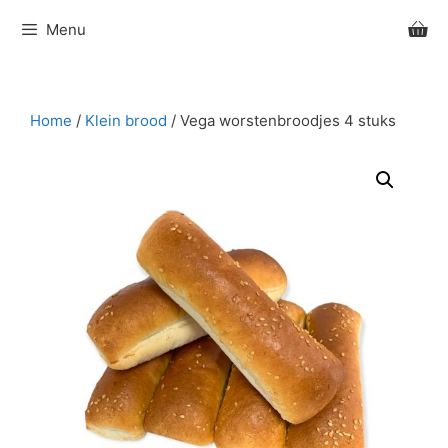
Ga
Menu
naar
de
inhoud
Home
/
Klein brood
/ Vega worstenbroodjes 4 stuks