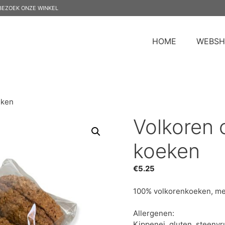
BEZOEK ONZE WINKEL
HOME
WEBSH
eken
Volkoren 
koeken
€
5.25
100% volkorenkoeken, met
Allergenen:
Kippenei, gluten, steenv