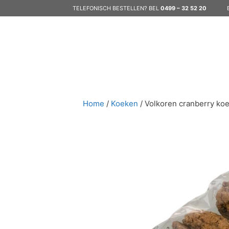
Ga
TELEFONISCH BESTELLEN? BEL
0499 – 32 52 20
naar
de
inhoud
Home
/
Koeken
/ Volkoren cranberry ko