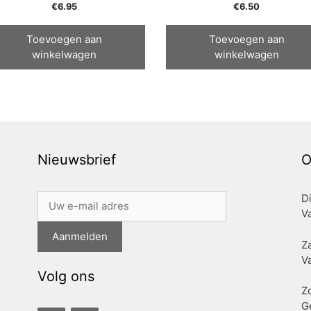
€
6.95
€
6.50
Toevoegen aan
Toevoegen aan
winkelwagen
winkelwagen
Nieuwsbrief
O
D
Va
Z
Va
Volg ons
Z
G