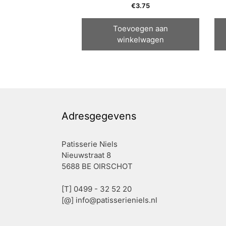
€
3.75
Toevoegen aan
winkelwagen
Adresgegevens
Patisserie Niels
Nieuwstraat 8
5688 BE OIRSCHOT
[T] 0499 - 32 52 20
[@]
info@patisserieniels.nl