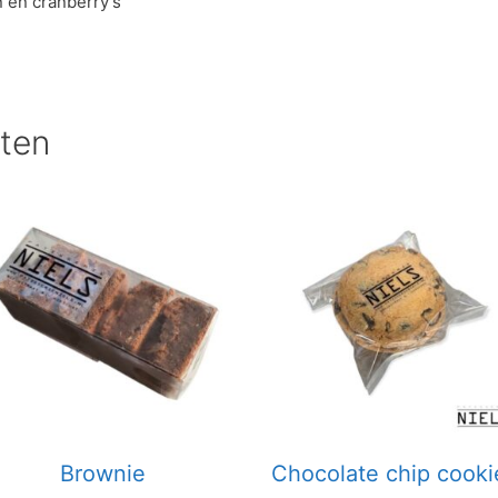
 en cranberry’s
ten
Brownie
Chocolate chip cooki