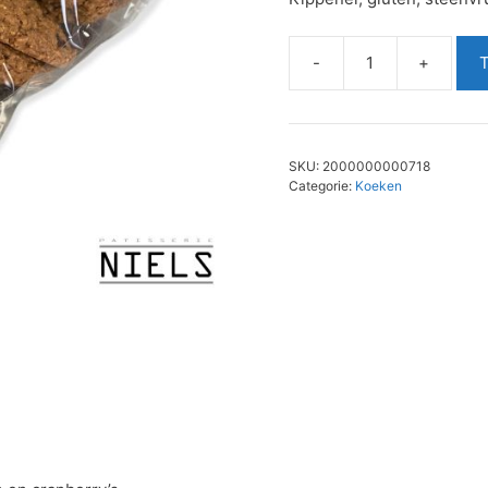
-
+
Volkoren
cranberry
koeken
aantal
SKU:
2000000000718
Categorie:
Koeken