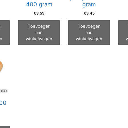
400 gram
gram
€
3.55
€
3.45
n
Toevoegen
Toevoegen
aan
aan
n
winkelwagen
winkelwagen
800