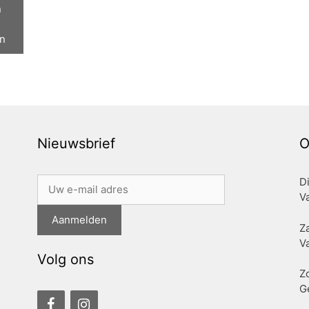
n
n
Nieuwsbrief
O
D
Va
Z
Va
Volg ons
Z
G