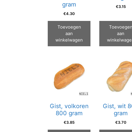
gram
€
3.15
€
4.30
Toevoegen
Toevoege
aan
aan
winkelwagen
winkelwage
Gist, volkoren
Gist, wit 
800 gram
gram
€
3.85
€
3.70