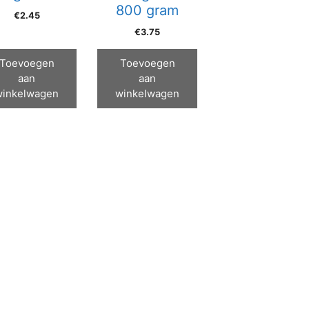
800 gram
€
2.45
€
3.75
Toevoegen
Toevoegen
aan
aan
winkelwagen
winkelwagen