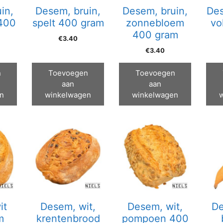
in,
Desem, bruin,
Desem, bruin,
Des
 400
spelt 400 gram
zonnebloem
vo
400 gram
€
3.40
€
3.40
n
Toevoegen
Toevoegen
aan
aan
n
winkelwagen
winkelwagen
it
Desem, wit,
Desem, wit,
De
m
krentenbrood
pompoen 400