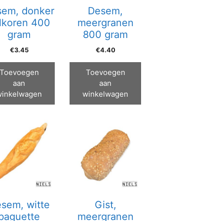
em, donker
Desem,
lkoren 400
meergranen
gram
800 gram
€
3.45
€
4.40
Toevoegen
Toevoegen
aan
aan
winkelwagen
winkelwagen
sem, witte
Gist,
baguette
meergranen