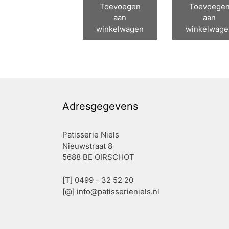
Toevoegen
Toevoege
aan
aan
winkelwagen
winkelwage
Adresgegevens
Patisserie Niels
Nieuwstraat 8
5688 BE OIRSCHOT
[T] 0499 - 32 52 20
[@]
info@patisserieniels.nl