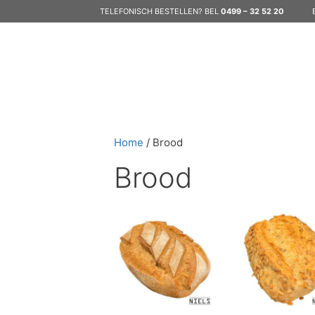
Ga
TELEFONISCH BESTELLEN? BEL
0499 – 32 52 20
naar
de
inhoud
Home
/ Brood
Brood