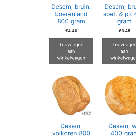
Desem, bruin,
Desem, bru
boerenland
spelt & pit
800 gram
gram
€
4.40
€
3.45
Toevoegen
Toevoege
aan
aan
winkelwagen
winkelwage
Desem,
Desem, w
volkoren 800
400 gra